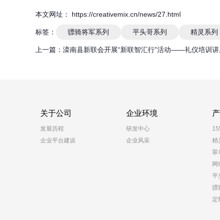
本文网址： https://creativemix.cn/news/27.html
标签：
骠骑将军系列
平头哥系列
精灵系列
上一篇：
滦南县新联会开展“新联智汇行”活动——礼仪培训讲
关于公司
企业环境
产
发展历程
研发中心
1
企业平台建设
企业风采
精
翠
网
平
骠
定